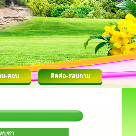
าม-ตอบ
ติดต่อ-สอบถาม
หบูชา