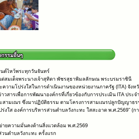
ต์ไหว้พระทุกวันจันทร์
แด่สมเด็จพระนางเจ้าสุทิดา พัชรสุธาพิมลลักษณ พระบรมราชินี
ะความโปร่งใสในการดำเนินงานของหน่วยงานภาครัฐ (ITA) จังหวั
่าวสารเพื่อการพัฒนาองค์กรที่เกี่ยวข้องกับการประเมิน ITA ประ
ะสามเณร ซึ่งมาปฏิบัติธรรม ตามโครงการสามเณรปลูกปัญญาธรร
ปร่งใส องค์การบริหารส่วนตำบลวังกะทะ ใสสะอาด พ.ศ.2569" (การ
ข่ายความมั่นคงด้านสิ่งแวดล้อม พ.ศ.2569
่วนตำบลวังกะทะ ครั้งแรก