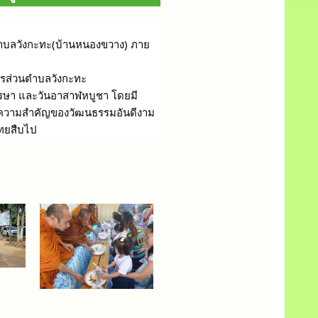
ตำบลวังกะทะ(บ้านหนองขวาง) ภาย
รส่วนตำบลวังกะทะ
พรรษา และวันอาสาฬหบูชา โดยมี
็นถึงความสำคัญของวัฒนธรรมอันดีงาม
ไทยสืบไป